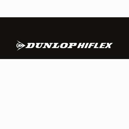
Dunlop Hiflex AS
Buråsen 7
4636 Kristiansand
sales@dunlophiflex.no
+47 23 00 47 00
Om Dunlop Hiflex