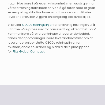
natur, ikke bare i vår egen virksomhet, men også gjennom
våre forretningsforbindelser. Ved å gå foran med et godt
eksempel og stille like høye krav til oss selv som til våre
leverandører, kan vi gjøre en langsiktig positiv forskjell.
Vi bruker
OECDs retningslinjer
for ansvarlig næringsliv til å
utforme våre prosesser for bærekraft og aktsomhet. For å
kommunisere våre forventninger til leverandørleddet,
finnes det oppfordringer i våre leverandøravtaler om at
leverandøren bør støtte OECDs retningslinjer for
multinasjonale selskaper og bidra til de ti prinsippene
for
FN:s Global C
ompact
.