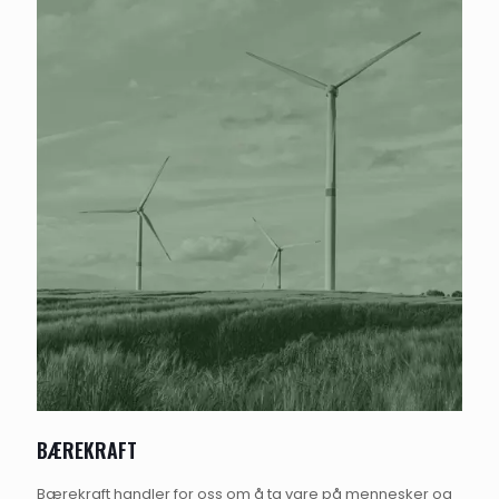
BÆREKRAFT
Bærekraft handler for oss om å ta vare på mennesker og