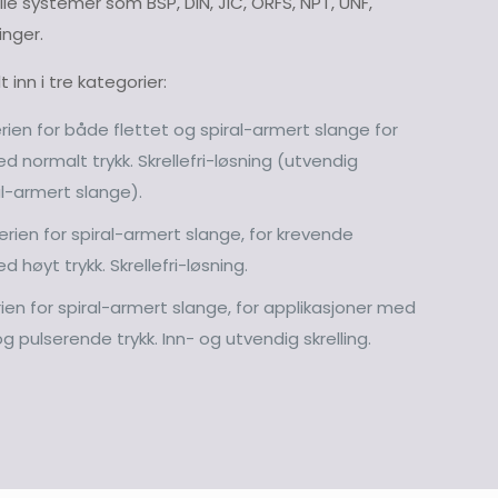
alle systemer som BSP, DIN, JIC, ORFS, NPT, UNF,
inger.
 inn i tre kategorier:
ien for både flettet og spiral-armert slange for
d normalt trykk. Skrellefri-løsning (utvendig
al-armert slange).
rien for spiral-armert slange, for krevende
 høyt trykk. Skrellefri-løsning.
rien for spiral-armert
slange, for applikasjoner med
 pulserende trykk. Inn- og utvendig skrelling.