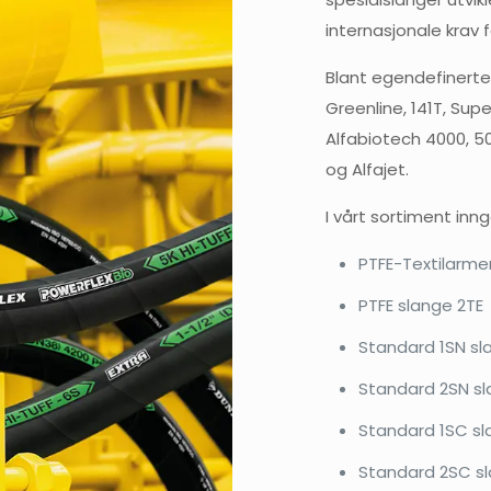
internasjonale krav f
Blant egendefinerte 
Greenline, 141T, Supe
Alfabiotech 4000, 5
og Alfajet.
I vårt sortiment inng
PTFE-Textilarme
PTFE slange 2TE
Standard 1SN sla
Standard 2SN sl
Standard 1SC sl
Standard 2SC sl