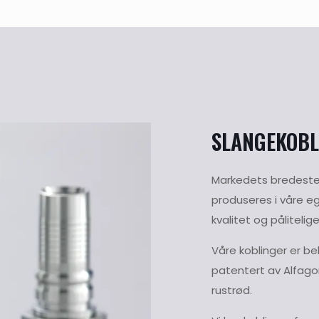
SLANGEKOBL
Markedets bredeste
produseres i våre eg
kvalitet og pålitelig
Våre koblinger er b
patentert av Alfag
rustrød.