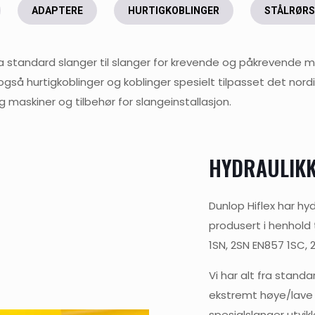
ADAPTERE
HURTIGKOBLINGER
STÅLRØRS
t fra standard slanger til slanger for krevende og påkrevende m
så hurtigkoblinger og koblinger spesielt tilpasset det nordis
g maskiner og tilbehør for slangeinstallasjon.
HYDRAULIK
Dunlop Hiflex har hyd
produsert i henhold
1SN, 2SN EN857 1SC, 
Vi har alt fra standa
ekstremt høye/lave 
spesialslanger utvik