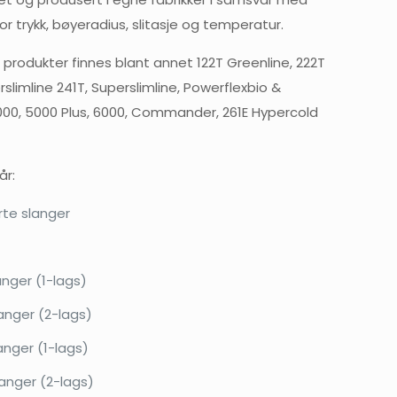
or trykk, bøyeradius, slitasje og temperatur.
produkter finnes blant annet 122T Greenline, 222T
rslimline 241T, Superslimline, Powerflexbio &
000, 5000 Plus, 6000, Commander, 261E Hypercold
år:
rte slanger
nger (1-lags)
anger (2-lags)
anger (1-lags)
anger (2-lags)