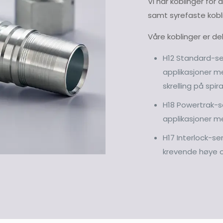
Vi har koblinger for 
samt syrefaste kobl
Våre koblinger er delt
H12 Standard-ser
applikasjoner me
skrelling på spir
H18 Powertrak-se
applikasjoner med
H17 Interlock-se
krevende høye og