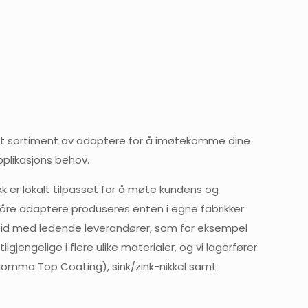
edt sortiment av adaptere for å imøtekomme dine
pplikasjons behov.
ikk er lokalt tilpasset for å møte kundens og
re adaptere produseres enten i egne fabrikker
eid med ledende leverandører, som for eksempel
lgjengelige i flere ulike materialer, og vi lagerfører
omma Top Coating), sink/zink-nikkel samt