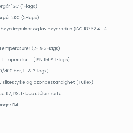
rgår 1SC (1-lags)
rgår 2SC (2-lags)
r høye impulser og lav bøyeradius (ISO 18752 4- &
 temperaturer (2- & 3-lags)
 temperaturer (1SN 150°, 1-lags)
/400 bar, 1- & 2-lags)
 slitestyrke og ozonbestandighet (Tuflex)
e R7, R8, 1-lags stålarmerte
langer R4