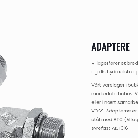
ADAPTERE
Vi lagerfører et br
og din hydrauliske a
Vårt varelager i but
markedets behov. Vå
eller i nært samarb
VOSS. Adapterne er ti
stål med ATC (Alfag
syrefast AISI 316.