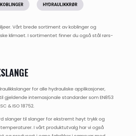
KOBLINGER
HYDRAULIKKRØR
iljøer. Vårt brede sortiment av koblinger og
ke klimaet. I sortimentet finner du også stål rørs-
KSLANGE
raulikkslanger for alle hydrauliske applikasjoner,
 til gjeldende internasjonale standarder som EN853
2SC & ISO 18752.
rd slanger til slanger for ekstremt høyt trykk og
temperaturer. I vårt produktutvalg har vi også
let og produsert i egne fabrikker i samsvar med