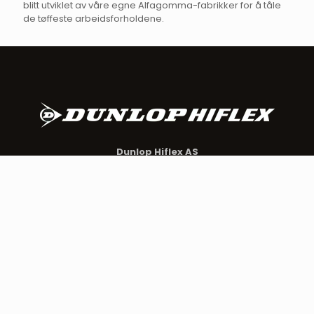
blitt utviklet av våre egne Alfagomma-fabrikker for å tåle
de tøffeste arbeidsforholdene.
Dunlop Hiflex AS
Buråsen 7
4636 Kristiansand
sales@dunlophiflex.no
+47 23 00 47 00
Om Dunlop Hiflex