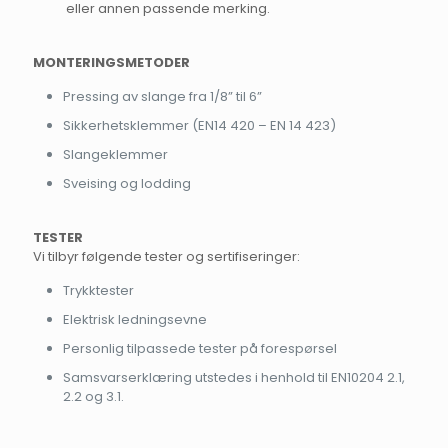
eller annen passende merking.
MONTERINGSMETODER
Pressing av slange fra 1/8” til 6”
Sikkerhetsklemmer (EN14 420 – EN 14 423)
Slangeklemmer
Sveising og lodding
TESTER
Vi tilbyr følgende tester og sertifiseringer:
Trykktester
Elektrisk ledningsevne
Personlig tilpassede tester på forespørsel
Samsvarserklæring utstedes i henhold til EN10204 2.1,
2.2 og 3.1.