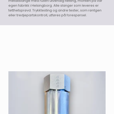
metallslange med rustfri utvendig fletting, montert på vår
egen fabrikk i Helsingborg. Alle slanger som leveres er
tetthetsprøvd. Trykktesting og andre tester, som røntgen
eller tredjepartskontroll, utføres på forespørsel.