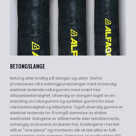
BETONGSLANGE
Betong sliter kraftig på slanger og utstyr. Derfor
produseres våre betongpumpslanger med innvendig
elektrisk ledende naturgummi med svært høy
slitasjebestandighet. Utvendig er slangen laget av en
blanding av naturgummi og syntetisk gummi for best
værbestandighet og slitestyrke. Også utvendig gummi er
elektrisk ledende for å unngå dannelse av statisk
elektrisitet. Slangene er stålarmerte eller tekstilarmerte,
avhengig av kravene brukeren har. Koblingene i herdet
stål er "one piece" og monteres slik at det alltid er fullt
gjennomløp i hele slangen. Slangene er godkjent for 100