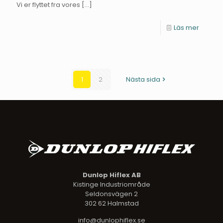
Vi er flyttet fra vores
[…]
Läs mer
1
2
Nästa sida
Dunlop Hiflex AB
Kistinge Industriområde
Seldonsvägen 2
302 62 Halmstad
info@dunlophiflex.se