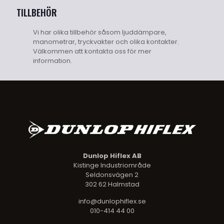
TILLBEHÖR
Vi har olika tillbehör såsom ljuddämpare,
manometrar, tryckvakter och olika kontakter.
Välkommen att kontakta oss för mer
information.
Dunlop Hiflex AB
Kistinge Industriområde
Seldonsvägen 2
302 62 Halmstad
info@dunlophiflex.se
010-414 44 00