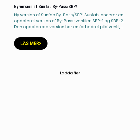
Ny version af Sunfab By-Pass/SBP!
Ny version af Sunfab By-Pass/SBP! Sunfab lancerer en
opdateret version af By-Pass-ventilen SBP-1 og SBP-2.
Den opdaterede version har en forbedret pilotventil,
der sikrer en mere
[…]
LÄS MER
Ladda fler