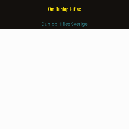
Om Dunlop Hiflex
Dunlop Hiflex Sverige
Dunlop Hiflex Norge
Dunlop Hiflex Danmark
Dunlop Hiflex Finland
Alfagomma Group
Information
Allmänna villkor
Safety data sheet