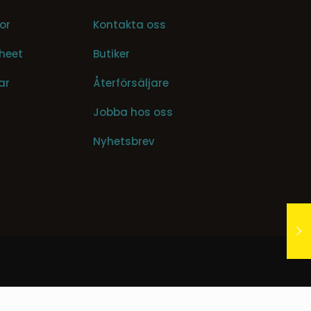
or
Kontakta oss
heet
Butiker
ar
Återförsäljare
Jobba hos oss
Nyhetsbrev