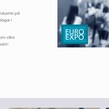
ndustrin på
dagar i
r om våra
sätt!