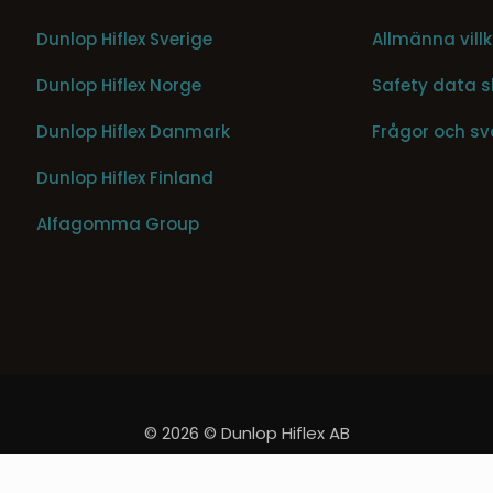
Dunlop Hiflex Sverige
Allmänna villk
Dunlop Hiflex Norge
Safety data s
Dunlop Hiflex Danmark
Frågor och sv
Dunlop Hiflex Finland
Alfagomma Group
© 2026 © Dunlop Hiflex AB