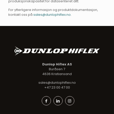
produksjonskapasitet for datasenteret ditt.
For ytterligere informasjon og produktdokumentasjon,
kontakt oss på
sales@dunlophiflex.no
.
Dunlop Hiflex AS
Buråsen 7
4636 Kristiansand
sales@dunlophiflex.no
+47 23 00 47 00