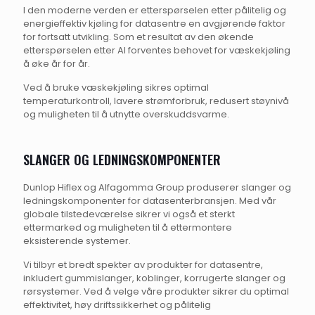
I den moderne verden er etterspørselen etter pålitelig og
energieffektiv kjøling for datasentre en avgjørende faktor
for fortsatt utvikling. Som et resultat av den økende
etterspørselen etter AI forventes behovet for væskekjøling
å øke år for år.
Ved å bruke væskekjøling sikres optimal
temperaturkontroll, lavere strømforbruk, redusert støynivå
og muligheten til å utnytte overskuddsvarme.
SLANGER OG LEDNINGSKOMPONENTER
Dunlop Hiflex og Alfagomma Group produserer slanger og
ledningskomponenter for datasenterbransjen. Med vår
globale tilstedeværelse sikrer vi også et sterkt
ettermarked og muligheten til å ettermontere
eksisterende systemer.
Vi tilbyr et bredt spekter av produkter for datasentre,
inkludert gummislanger, koblinger, korrugerte slanger og
rørsystemer. Ved å velge våre produkter sikrer du optimal
effektivitet, høy driftssikkerhet og pålitelig