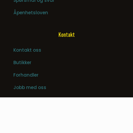
Spørsmål og svar
Åpenhetsloven
Kontakt
Kontakt oss
Butikker
Forhandler
Jobb med oss
© 2026 © Dunlop Hiflex AS