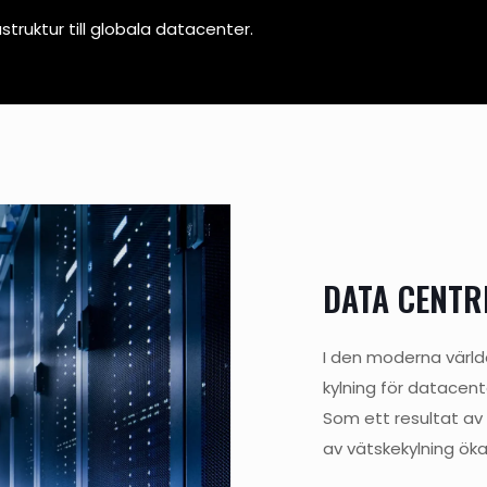
astruktur till globala datacenter.
DATA CENTR
I den moderna världen
kylning för datacent
Som ett resultat av
av vätskekylning öka 