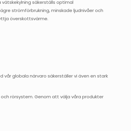
ätskekylning säkerställs optimal
lägre strömförbrukning, minskade ljudnivåer och
yttja överskottsvärme.
vår globala närvaro säkerställer vi även en stark
r och rörsystem.
Genom att välja våra produkter