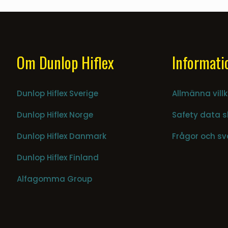
Om Dunlop Hiflex
Informati
Dunlop Hiflex Sverige
Allmänna villk
Dunlop Hiflex Norge
Safety data s
Dunlop Hiflex Danmark
Frågor och sv
Dunlop Hiflex Finland
Alfagomma Group