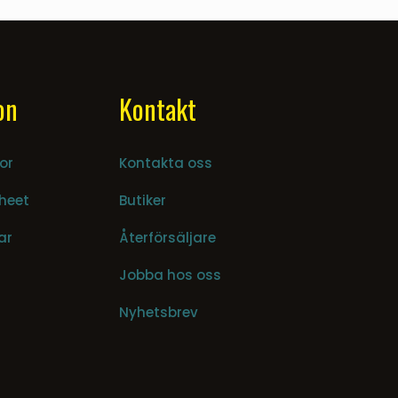
on
Kontakt
or
Kontakta oss
heet
Butiker
ar
Återförsäljare
Jobba hos oss
Nyhetsbrev