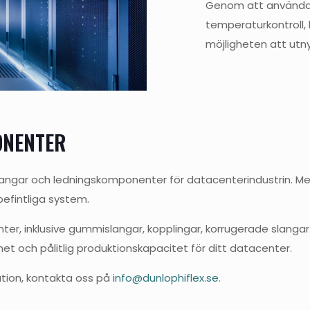
Genom att använda v
temperaturkontroll, 
möjligheten att utn
ONENTER
ngar och ledningskomponenter för datacenterindustrin. Med 
efintliga system.
nter, inklusive gummislangar, kopplingar, korrugerade slanga
rhet och pålitlig produktionskapacitet för ditt datacenter.
tion, kontakta oss på
info@dunlophiflex.se
.