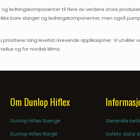
g ledningskomponenter til flere av verdens store produsenter
ikke bare slanger og ledningskomponenter, men også pumper, 
prioriterer lang levetid i krevende applikasjoner. Vi utvikle
adius og for nordisk klima.
Om Dunlop Hiflex
Informasj
Dunlop Hiflex Sverige
Generelle beti
Dunlop Hiflex Norge
Safety data s