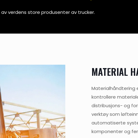
e av verdens store produsenter av trucker.
MATERIAL H
Materialhåndtering 
kontrollere materia
distribusjons- og fo
verktøy som løfteinn
automatiserte syste
komponenter og fer