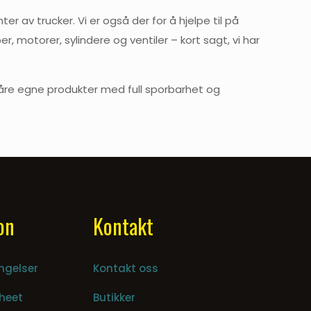
 av trucker. Vi er også der for å hjelpe til på
motorer, sylindere og ventiler – kort sagt, vi har
r våre egne produkter med full sporbarhet og
on
Kontakt
ngelser
Kontakt oss
heet
Butikker