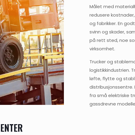
Målet med materialh
redusere kostnader, 
og fabrikker. En god
svinn og skader, samt
på rett sted, noe s
virksomhet.
Trucker og stablema
logistikkindustrien. 
løfte, flytte og stab
distribusjonssentre. 
fra små elektriske tr
gassdrevne modeller
NENTER