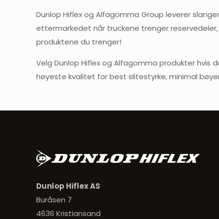
Dunlop Hiflex og Alfagomma Group leverer slanger o
ettermarkedet når truckene trenger reservedeler, 
produktene du trenger!
Velg Dunlop Hiflex og Alfagomma produkter hvis du 
høyeste kvalitet for best slitestyrke, minimal bøyer
Dunlop Hiflex AS
Buråsen 7
4636 Kristiansand