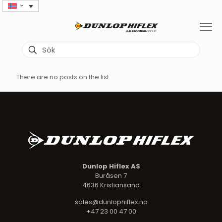
There are no posts on the list.
Dunlop Hiflex AS
Buråsen 7
4636 Kristiansand
sales@dunlophiflex.no
+47 23 00 47 00