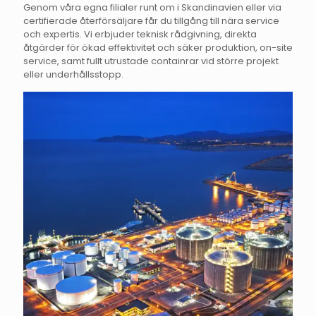
Genom våra egna filialer runt om i Skandinavien eller via
certifierade återförsäljare får du tillgång till nära service
och expertis. Vi erbjuder teknisk rådgivning, direkta
åtgärder för ökad effektivitet och säker produktion, on-site
service, samt fullt utrustade containrar vid större projekt
eller underhållsstopp.