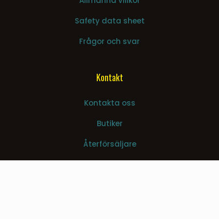
Allmänna villkor
Safety data sheet
Frågor och svar
Kontakt
Kontakta oss
Butiker
Återförsäljare
Jobba hos oss
Nyhetsbrev