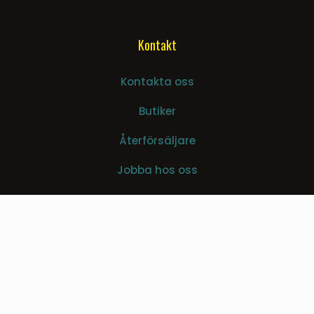
Kontakt
Kontakta oss
Butiker
Återförsäljare
Jobba hos oss
Nyhetsbrev
© 2026 © Dunlop Hiflex AB