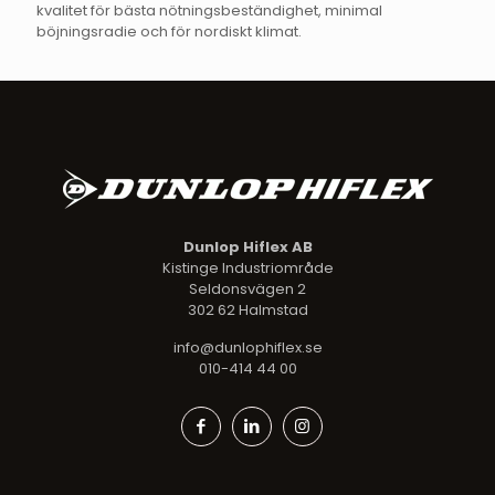
kvalitet för bästa nötningsbeständighet, minimal
böjningsradie och för nordiskt klimat.
Dunlop Hiflex AB
Kistinge Industriområde
Seldonsvägen 2
302 62 Halmstad
info@dunlophiflex.se
010-414 44 00