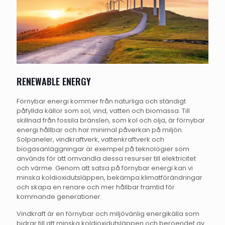
RENEWABLE ENERGY
Förnybar energi kommer från naturliga och ständigt
påfyllda källor som sol, vind, vatten och biomassa. Till
skillnad från fossila bränslen, som kol och olja, är förnybar
energi hållbar och har minimal påverkan på miljön.
Solpaneler, vindkraftverk, vattenkraftverk och
biogasanläggningar är exempel på teknologier som
används för att omvandla dessa resurser till elektricitet
och värme. Genom att satsa på förnybar energi kan vi
minska koldioxidutsläppen, bekämpa klimatförändringar
och skapa en renare och mer hållbar framtid för
kommande generationer.
Vindkraft är en förnybar och miljövänlig energikälla som
bidrar till att minska koldioxidutsläppen och beroendet av