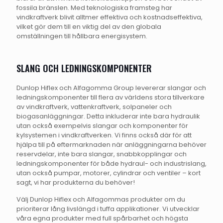
fossila bränslen. Med teknologiska framsteg har
vindkraftverk blivit alltmer effektiva och kostnadseffektiva,
vilket gör dem till en viktig del av den globala
omställningen till hållbara energisystem.
SLANG OCH LEDNINGSKOMPONENTER
Dunlop Hiflex och Alfagomma Group levererar slangar och
ledningskomponenter till flera av världens stora tillverkare
av vindkraftverk, vattenkraftverk, solpaneler och
biogasanläggningar. Detta inkluderar inte bara hydraulik
utan också exempelvis slangar och komponenter för
kylsystemen i vindkraftverken. Vi finns också där för att
hjälpa till på eftermarknaden när anläggningarna behöver
reservdelar, inte bara slangar, snabbkopplingar och
ledningskomponenter för både hydraul- och industrislang,
utan också pumpar, motorer, cylindrar och ventiler – kort
sagt, vi har produkterna du behöver!
Välj Dunlop Hiflex och Alfagommas produkter om du
prioriterar lång livslängd i tuffa applikationer. Vi utvecklar
våra egna produkter med full spårbarhet och högsta