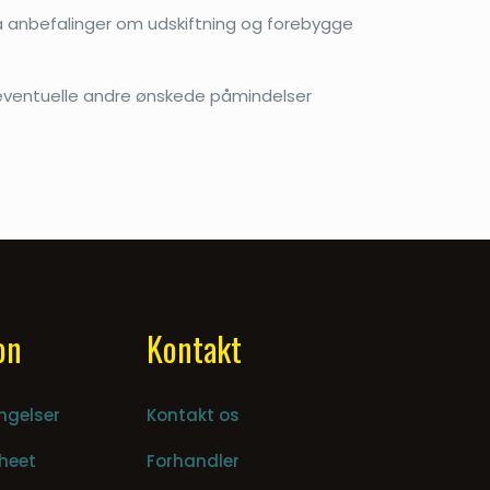
få anbefalinger om udskiftning og forebygge
eventuelle andre ønskede påmindelser
on
Kontakt
ngelser
Kontakt os
heet
Forhandler