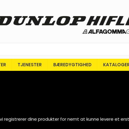
TER
TJENESTER
BÆREDYGTIGHED
KATALOGE
i registrerer dine produkter for nemt at kunne levere et ers