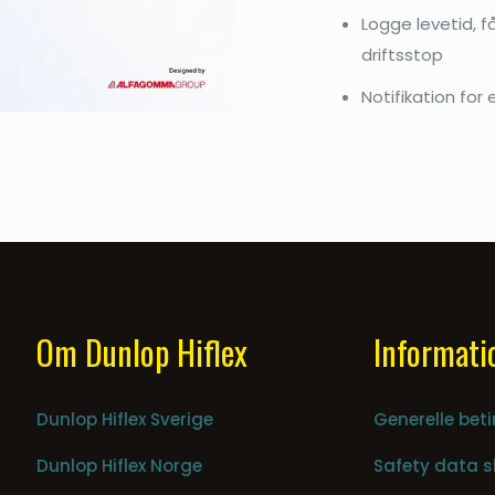
Logge levetid, 
driftsstop
Notifikation
for 
Om Dunlop Hiflex
Informati
Dunlop Hiflex Sverige
Generelle beti
Dunlop Hiflex Norge
Safety data s