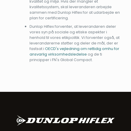
kvalitet og miljø. Hvis der mangler et
kvalitetssystem, skal leverandøren arbejde
sammen med Dunlop Hiflex for at udarbejde en
plan for certificering.
Dunlop Hiflex forventer, at leverandøren deler
vores syn på sociale og etiske aspekter i
henhold til vores etikpolitik. Vi forventer også, at
leverandørerne støtter og deler de mål, der er
fastsat i
OECD's vejledning om rettidig omhu for
ansvarlig virksomhedsledelse
og de ti
principper i FN's Global Compact.