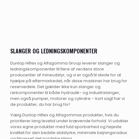
SLANGER OG LEDNINGSKOMPONENTER
Dunlop Hiflex og Alfagomma Group leverer slanger og
ledningskomponenter til flere af verdens store
producenter af mineudstyr, og vi er også til stede for at
hjælpe på eftermarkedet, når disse maskiner har brug for
reservedele. Det gælder ikke kun slanger og
rørkomponenter til både hydraulik- og industrislanger,
men også pumper, motorer og cylindre – kort sagt har vi
de produkter, du har brug for!
Vælg Dunlop Hiflex og Alfagommas produkter, hvis du
prioriterer lang levetid under krævende forhold. Vi udvikler
vores egne produkter med fuld sporbarhed og højeste
kvalitet for den bedste slidstyrke, minimale bøjningsradius
og tilpasset det nordiske klima.