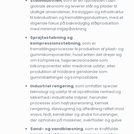
Stålindustrien
, som er en hjørnesten i den
globale økonomi og leverer stål og plader til
utallige anvendelser, fra byggeri og infrastruktur
til bilindustrien og fremstillingsindustrien, med et
stigende fokus på bæredygtig stålproduktion
med minimal miljøpåvirkning
Sprøjtestøbning og
kompressionsstøbning
, som er
fremstillingsprocesser til produktion af plast- og
gummikomponenter, hvad enten det drejer sig
om komplekse, højpræcisionsdele som
bilkomponenter eller medicinsk udstyr, eller
produktion af holdbare genstande som
gummitætninger og kompositdele
Industriel rengøring
, som omfatter speciel
teknologi og udstyr til at opretholde renhed og
sikkerhed i industrielle miljøer, herunder
processer som højtryksrensning, kemisk
rengøring, støvsugning og affedtning rettet mod
snavs, fedt, kemikalier og andre forureninger,
der ophobes på maskiner, overflader og gulve
Sand- og vandblæsning
, som er kraftfulde