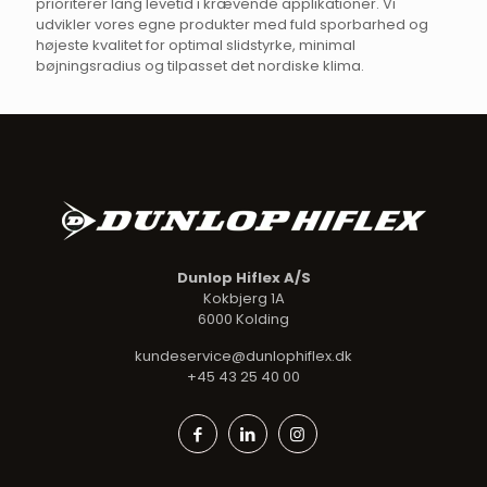
prioriterer lang levetid i krævende applikationer. Vi
udvikler vores egne produkter med fuld sporbarhed og
højeste kvalitet for optimal slidstyrke, minimal
bøjningsradius og tilpasset det nordiske klima.
Dunlop Hiflex A/S
Kokbjerg 1A
6000 Kolding
kundeservice@dunlophiflex.dk
+45 43 25 40 00