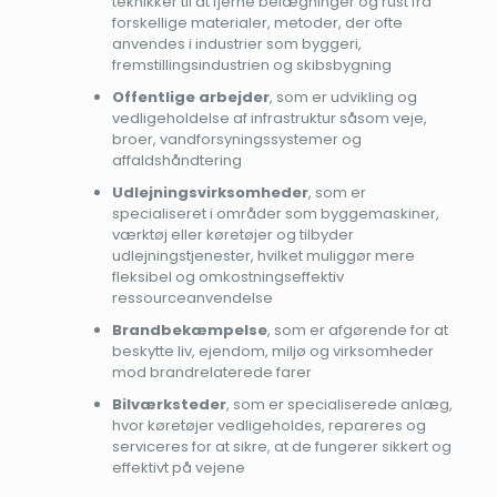
teknikker til at fjerne belægninger og rust fra
forskellige materialer, metoder, der ofte
anvendes i industrier som byggeri,
fremstillingsindustrien og skibsbygning
Offentlige arbejder
, som er udvikling og
vedligeholdelse af infrastruktur såsom veje,
broer, vandforsyningssystemer og
affaldshåndtering
Udlejningsvirksomheder
, som er
specialiseret i områder som byggemaskiner,
værktøj eller køretøjer og tilbyder
udlejningstjenester, hvilket muliggør mere
fleksibel og omkostningseffektiv
ressourceanvendelse
Brandbekæmpelse
, som er afgørende for at
beskytte liv, ejendom, miljø og virksomheder
mod brandrelaterede farer
Bilværksteder
, som er specialiserede anlæg,
hvor køretøjer vedligeholdes, repareres og
serviceres for at sikre, at de fungerer sikkert og
effektivt på vejene