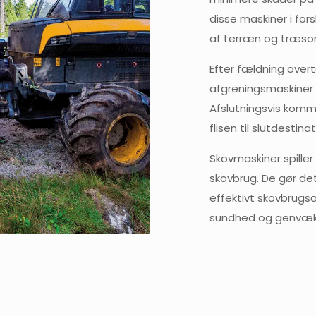
disse maskiner i fors
af terræn og træsor
Efter fældning over
afgreningsmaskiner 
Afslutningsvis komm
flisen til slutdestina
Skovmaskiner spiller
skovbrug. De gør de
effektivt skovbrugsa
sundhed og genvæk