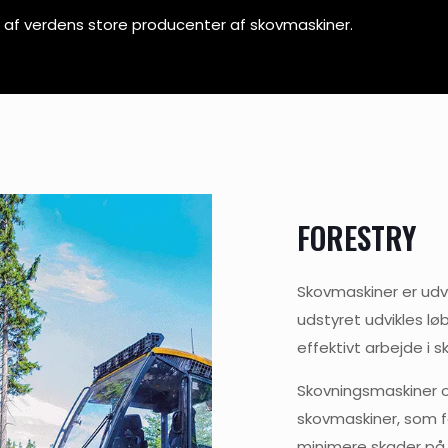
re af verdens store producenter af skovmaskiner.
FORESTRY
Skovmaskiner er udvi
udstyret udvikles lø
effektivt arbejde i s
Skovningsmaskiner o
skovmaskiner, som f
minimere skader på