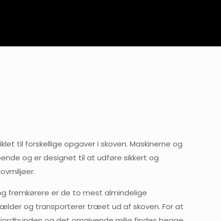
klet til forskellige opgaver i skoven. Maskinerne og
bende og er designet til at udføre sikkert og
kovmiljøer.
g fremkørere er de to mest almindelige
ælder og transporterer træet ud af skoven. For at
 jordbunden og det omgivende miljø findes begge