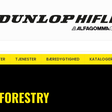
TER
TJENESTER
BÆREDYGTIGHED
KATALOGE
 FORESTRY