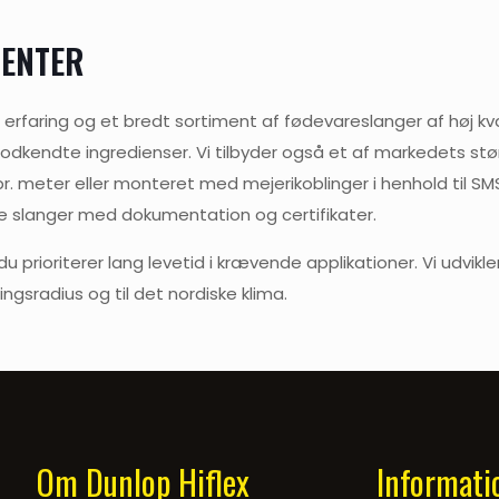
NENTER
faring og et bredt sortiment af fødevareslanger af høj kvali
-godkendte ingredienser. Vi tilbyder også et af markedets stø
r pr. meter eller monteret med mejerikoblinger i henhold til
e slanger med dokumentation og certifikater.
u prioriterer lang levetid i krævende applikationer. Vi udvi
ingsradius og til det nordiske klima.
Om Dunlop Hiflex
Informati