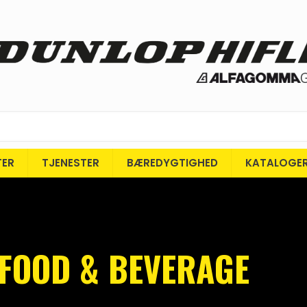
TER
TJENESTER
BÆREDYGTIGHED
KATALOGE
 FOOD & BEVERAGE