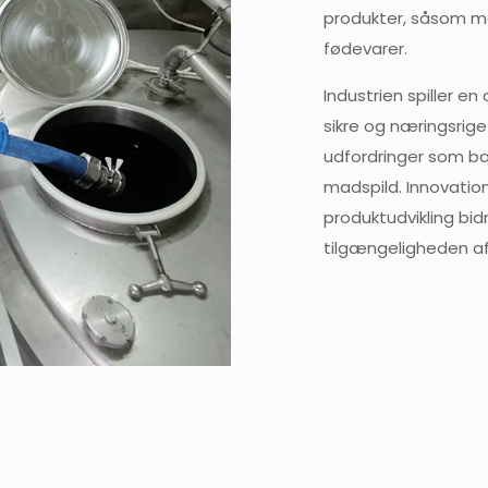
produkter, såsom me
fødevarer.
Industrien spiller e
sikre og næringsrig
udfordringer som bæ
madspild. Innovation
produktudvikling bid
tilgængeligheden af