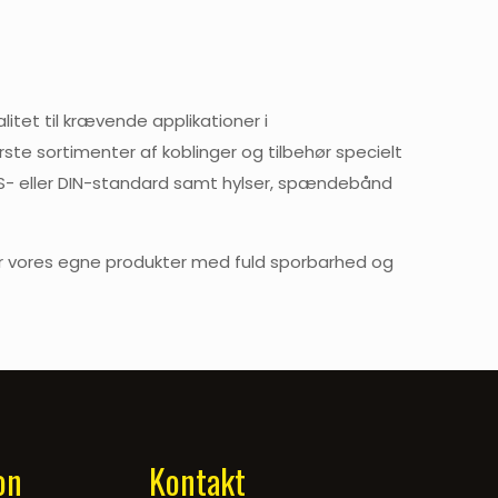
tet til krævende applikationer i
rste sortimenter af koblinger og tilbehør specielt
 SMS- eller DIN-standard samt hylser, spændebånd
kler vores egne produkter med fuld sporbarhed og
on
Kontakt