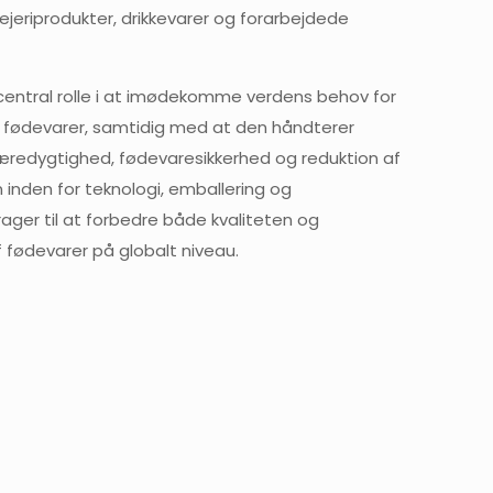
jeriprodukter, drikkevarer og forarbejdede
n central rolle i at imødekomme verdens behov for
e fødevarer, samtidig med at den håndterer
redygtighed, fødevaresikkerhed og reduktion af
 inden for teknologi, emballering og
rager til at forbedre både kvaliteten og
 fødevarer på globalt niveau.